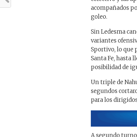
acompañados por 
goleo.
Sin Ledesma canc
variantes ofensi
Sportivo, lo que 
Santa Fe, hasta l
posibilidad de ig
Un triple de Nah
segundos cortaron
para los dirigido
A segundo turno 