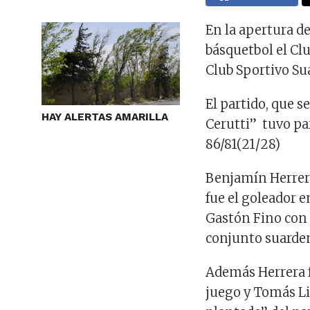
En la apertura d
básquetbol el Clu
Club Sportivo Sua
El partido, que s
HAY ALERTAS AMARILLA
Cerutti” tuvo parc
86/81(21/28)
Benjamín Herrera
fue el goleador e
Gastón Fino con 
conjunto suarde
Además Herrera f
juego y Tomás Li