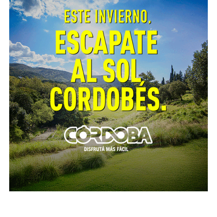
3675 casos
positivos de coronavirus
, de los cuales
1441 (39,21%) fueron dados de alta; 1912 (52,03%) se
encuentran con aislamiento domiciliario; 101 (2,75%)
en instituciones intermedias; 101 (2,75%) en
tratamiento hospitalario, 71 (1,93%) fallecieron y 49
(1,33%) se encuentran en investigación porque
corresponden a casos con residencia en otras
provincias y en Brasil, de quienes no se cuenta
información sobre su estado clínico.