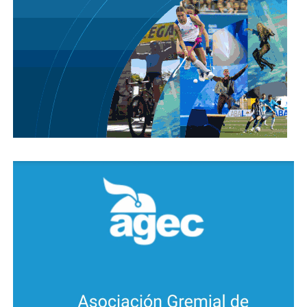
Hoy la cifra de contagiados en el país volvió a crecer,
ya que se confirmaron 7369 nuevos casos de Covid-
19, totalizando 253868 infectados, aproximadamente
un 0,63% de la población total del país. Por otra parte
se notificaron otros 159 fallecimientos, lo que totaliza
4764 víctimas fatales en el territorio nacional. La
cantidad de fallecidos hasta el momento en Córdoba
(71), representan un 1,49% del total del país, en tanto
los casos de contagiados en la provincia (3675) es el
1,45% del total de Argentina.
Con estas cifras de contagiados, la provincia de
Córdoba sigue siendo el cuarto distrito con mayor
número de casos positivos, detrás de la Provincia de
Buenos Aires que tiene 156666 casos, con 5402
registrados hoy, luego se escalonan Ciudad de
Buenos Aires 71113 (1047) y Provincia del Chaco 4085