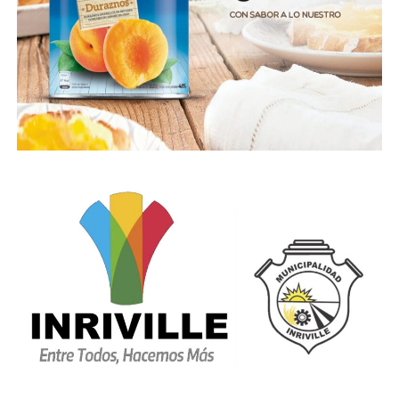
desde el inicio de la pandemia hasta la fecha, en la
provincia se realizaron testeos con PCR (hisopados) a
144.414 personas. Esto resulta en una tasa de 38.403
personas estudiadas con PCR por cada 1 millón de
habitantes. Hoy se efectuaron 2.904 estudios, de los
cuales 1.158 son PCR y 1.746 test serológicos.
Con el objetivo de desarrollar estrategias de
búsqueda activa de casos sospechosos de Covid-19,
continúan los Operativos del Programa Identificar.
Hoy se llevaron a cabo en las localidades de Marcos
Juárez (Marcos Juárez), Villa Dolores (San Javier),
Pampayasta (Tercero Arriba), James Craik (Tercero
Arriba), Oliva (Tercero Arriba), Colazo (Río
Segundo), Oncativo (Río Segundo), en el barrio Alto
Alberdi de Córdoba capital y en
diversas instituciones y controles de accesos a la
Provincia.Durante esta estrategia sanitariase