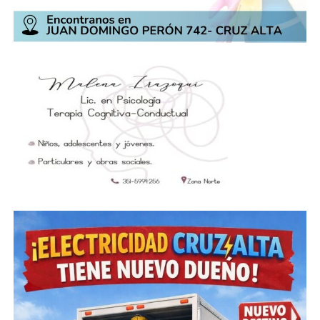
Conlara 4, Villa General Belgrano 4, Balnearia 4, Río
Primero 4, Cruz Alta 3, Laborde 3, Río Tercero 3,
Yacanto 3, Morteros 3, Huinca Renancó 3, Manfredi 3,
Río Segundo 3, Sagrada Familia 2, Almafuerte 2,
Saladillo 2, Santa María de Punilla 2, Villa Giardino 2,
General Fotheringham 2, Arroyo Cabral 2, Pasco 2,
Colonia Caroya 2, San Marcos Sierras 2, San Antonio
de Arredondo2, Morrison 2, Marull 2, San Marcos
Sud 2, Colonia Italiana 2, Justiniano Posse 2, Villa
Parque Siquiman 2, Sampacho 2, Alicia 1, Los Cocos 1,
Los Cóndores 1, Villa San Isidro 1, Ana Zumarán 1,
Villa del Rosario 1, Villa del Totoral 1, Colonia Tirolesa
1, Río Ceballos 1, Monte Cristo 1, La Para 1, Nono 1,
Wenceslao Escalante 1, Cruz del Eje 1, Las Higueras 1,
Colonia Bismark 1, San Esteban 1, Pozo del Molle 1,
Villa Animí 1, Las Chacras 1, La Bolsa 1, Embalse 1,
Santa Rosa de Calamuchita 1, Villa Cora Brochero 1 y
Falda del Carmen 1.