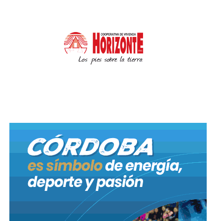
Cantidad de personas fallecidas en Agosto y desde el comienzo de la
pandemia. Fuente: GEF Informa.
Esta cifra de personas contagiadas en la provincia
representa aproximadamente un 0,11% de la
población total.
De los 101 internados, 58 (57,43%) se encuentran en
piso sin oxígeno; 22 (21,78%) en piso con oxígeno, 8
(7,92%) en unidad de cuidados intensivos (UCI) y 13
(12,87%) en unidad de terapia intensiva (UTI).
SITUACIÓN NACIONAL