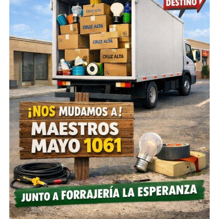
Además hay 4 infectados de las ciudades de Villa
Mercedes en San Luis, Rafaela en provincia de Santa
Fe, Mendoza y La Matanza que fueron detectados en
Cerro Azul, Río Cuarto, Córdoba Capital y Jesús María
y 12 en tránsito (4 de Buenos Aires, 3 de Brasil, 2 de
Bolivia, una de ellas de Santa Cruz de las Sierras, 1 de
Jujuy, 1 de Santa Fe y 1 de Paraguay).