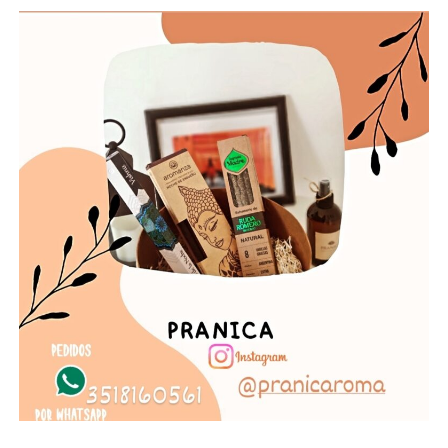
realizaron en total 2.195 estudios, de los cuales
449 corresponden a toma de muestra con hisopados
(PCR) a quienes tuvieron contacto estrecho con
casos positivos o presentaban síntomas, y 1.746 a test
serológicos en el marco de muestreos poblacionales
en esas zonas y de controles a quienes ingresan al
territorio provincial. Las muestras de los hisopados
están siendo procesadas por el Laboratorio Central
de la Provincia.
Hasta el día de hoy en los controles sanitarios
dispuestos en las 16 rutas de accesos a la provincial,
se efectuaron un total de 18.573 test serológicos.
PUEBLOS Y CIUDADES CON CONTAGIADOS
En cuanto a los datos del lugar de residencia de los
casos positivos en la provincia, el informe indica que