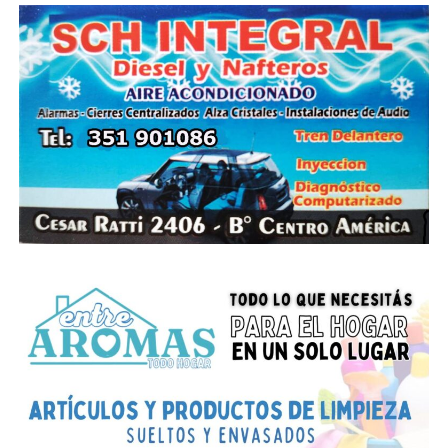
ya hay 110 pueblos y ciudades, con al menos un caso,
encabezando la lista Córdoba capital con 1745
contagios, mientras que el resto son 339 de Oliva, 253
de Marcos Juárez, Oncativo 161, Villa Dolores 138, Los
Surgentes 121, Villa María 76, Saldán 58, General Roca
53, Vicuña Mackena 52, Monte Buey 44, Villa Allende
43, Villa Carlos Paz 33, Malagueño 31, Alta Gracia 30,
Villa Santa Rosa 27, Inriville 24, Malvinas Argentinas
23, Luque 21, Río Cuarto 20, Tío Pujio 19, La Falda 17,
Villa Sarmiento 15, San Pedro 15, Colazo 12,
Pampayasta Sur 11, Villa Nueva 11, Mendiolaza 11, Los
Cedros 10, Camilo Aldao 9, Monte Maíz 8, Villa Parque
Santa Ana 8, La Calera 8, General Deheza 8, La
Cumbre 7, Anisacate 7, Corral de Bustos 7, Cosquín 7,
Unquillo 6, La Playosa 6, San Francisco 6, Leones 6,
Bell Ville 5, Pilar 5, Icho Cruz 5, Salsipuedes 5, Arroyito
4, General Cabrera 4, San Basilio 4, Jesús María 4,
Laboulaye 4, Tanti 4, James Craik 4, Brinkmann 4,