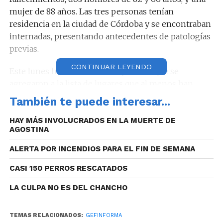
mujer de 88 años. Las tres personas tenían
residencia en la ciudad de Córdoba y se encontraban
internadas, presentando antecedentes de patologías
previas.
CONTINUAR LEYENDO
Este lunes hubo otros cuatro pueblos que se
agregaron a la lista de lugares que al menos han
tenido un contagiado por coronavirus en la
También te puede interesar...
provincia, siendo 110 en total.
HAY MÁS INVOLUCRADOS EN LA MUERTE DE
AGOSTINA
ALERTA POR INCENDIOS PARA EL FIN DE SEMANA
UBICACIÓN DE LOS CASOS
CASI 150 PERROS RESCATADOS
Los casos positivos asignado hoy a Córdoba se
LA CULPA NO ES DEL CHANCHO
distribuyeron en 23 pueblos y ciudades de la
provincia, todos con residencia en este territorio,
TEMAS RELACIONADOS:
GEFINFORMA