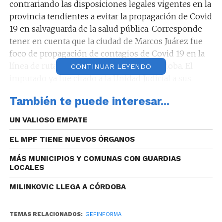
contrariando las disposiciones legales vigentes en la
provincia tendientes a evitar la propagación de Covid
19 en salvaguarda de la salud pública. Corresponde
tener en cuenta que la ciudad de Marcos Juárez fue
foco de propagación de contagios de Covid 19 en la
línea de ruta 9 sur en la provincia de Córdoba. El
CONTINUAR LEYENDO
imputado ya fue citado a la Unidad Judicial a sus
efectos, y se espera que comparezca.
También te puede interesar...
UN VALIOSO EMPATE
EL MPF TIENE NUEVOS ÓRGANOS
MÁS MUNICIPIOS Y COMUNAS CON GUARDIAS
LOCALES
MILINKOVIC LLEGA A CÓRDOBA
TEMAS RELACIONADOS:
GEFINFORMA