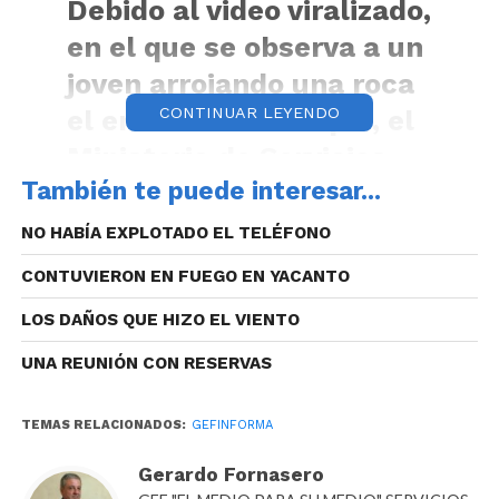
Debido al video viralizado,
en el que se observa a un
joven arrojando una roca
el embudo San Roque, el
CONTINUAR LEYENDO
Ministerio de Servicios
También te puede interesar...
Públicos radicó la
denuncia
NO HABÍA EXPLOTADO EL TELÉFONO
correspondiente.
CONTUVIERON EN FUEGO EN YACANTO
pic.twitter.com/CcT0FRSdnS
LOS DAÑOS QUE HIZO EL VIENTO
UNA REUNIÓN CON RESERVAS
— Gerardo Fornasero
(@gfornasero)
August 29,
TEMAS RELACIONADOS:
GEFINFORMA
2020
Gerardo Fornasero