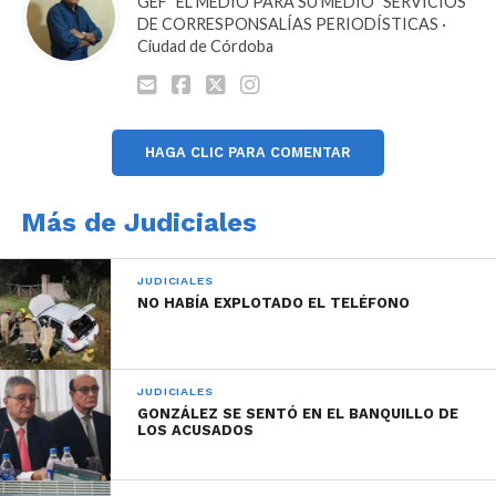
GEF "EL MEDIO PARA SU MEDIO" SERVICIOS
DE CORRESPONSALÍAS PERIODÍSTICAS ·
Durante la inspección en el interior del vertedero
Ciudad de Córdoba
del dique, se debió establecer Plano Vertical con la
utilización de materiales de salvamento en altura
para el descenso de dos operadores con técnica de
Rapel, pudiendo observar a 9 metros desde el
HAGA CLIC PARA COMENTAR
umbral del aliviadero principal por el interior del
mismo, en su sector noreste una marca compatible
Más de Judiciales
con un impacto con material sólido. De la misma
manera a unos 5 metros más abajo, pero en el sector
JUDICIALES
sudeste otra una marca del mismo tipo, aunque no se
NO HABÍA EXPLOTADO EL TELÉFONO
observaron filtraciones en la estructura en esos
niveles. Para esta tarea se recorrieron 45 metros en
plano vertical desde el Coronamiento del Paredón
JUDICIALES
del Dique hasta la desembocadura del vertedero
GONZÁLEZ SE SENTÓ EN EL BANQUILLO DE
donde se produce el hallazgo de una piedra de
LOS ACUSADOS
características similares a las que se observa en la
filmación que derivaría en la denuncia que se