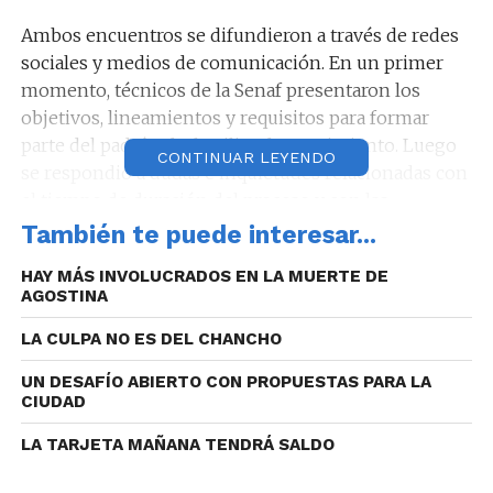
Ambos encuentros se difundieron a través de redes
sociales y medios de comunicación. En un primer
momento, técnicos de la Senaf presentaron los
objetivos, lineamientos y requisitos para formar
parte del padrón de familias de acogimiento. Luego
CONTINUAR LEYENDO
se respondió a dudas e inquietudes relacionadas con
el tiempo de duración del proceso y con las
modalidades de la revinculación con la familia
También te puede interesar...
biológica.
HAY MÁS INVOLUCRADOS EN LA MUERTE DE
AGOSTINA
Audio: Liliana Gaitán (coordinadora Programa
Familias para Familias).
LA CULPA NO ES DEL CHANCHO
UN DESAFÍO ABIERTO CON PROPUESTAS PARA LA
CIUDAD
LA TARJETA MAÑANA TENDRÁ SALDO
Reproductor
00:00
00:00
de