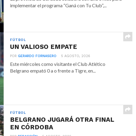
implementar el programa “Ganá con Tu Club”,...
FÚTBOL
UN VALIOSO EMPATE
POR
GERARDO FORNASERO
5 AGOSTO, 2026
Este miércoles como visitante el Club Atlético
Belgrano empató 0 a o frente a Tigre, en...
FÚTBOL
BELGRANO JUGARÁ OTRA FINAL
EN CÓRDOBA