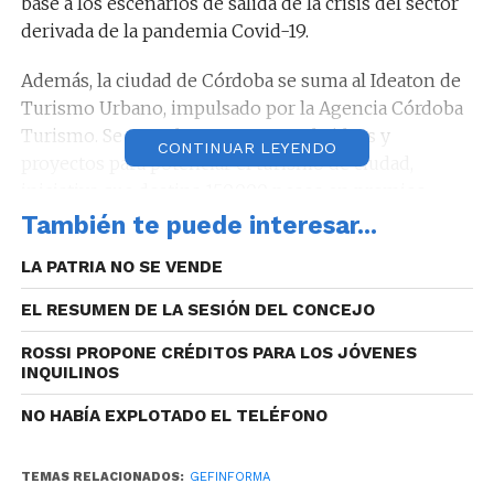
base a los escenarios de salida de la crisis del sector
derivada de la pandemia Covid-19.
Además, la ciudad de Córdoba se suma al Ideaton de
Turismo Urbano, impulsado por la Agencia Córdoba
Turismo. Se trata de un concurso de ideas y
CONTINUAR LEYENDO
proyectos para potenciar el turismo de ciudad,
iniciativa que destina 150.000 pesos en premios.
También te puede interesar...
LA PATRIA NO SE VENDE
Este proyecto es el punto de partida del Acuerdo de
EL RESUMEN DE LA SESIÓN DEL CONCEJO
Articulación de Política y Promoción Turística de la
ciudad de Córdoba, el cual contempla también la
ROSSI PROPONE CRÉDITOS PARA LOS JÓVENES
INQUILINOS
potenciación de la oferta gastronómica local y la
integración de la ciudad a la Red de Destinos Sede de
NO HABÍA EXPLOTADO EL TELÉFONO
Congresos y Convenciones.
TEMAS RELACIONADOS:
GEFINFORMA