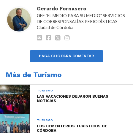
Gerardo Fornasero
GEF "EL MEDIO PARA SU MEDIO" SERVICIOS
También forman parte de este convenio la propuesta
DE CORRESPONSALÍAS PERIODÍSTICAS ·
de trabajar de manera conjunta el Legado Jesuita de
Ciudad de Córdoba
la ciudad, declarado Patrimonio Unesco, además de
integrar y articular un programa intermunicipal en
torno a la figura del Santo Cura Brochero, entre otras.
HAGA CLIC PARA COMENTAR
Más de Turismo
TURISMO
LAS VACACIONES DEJARON BUENAS
NOTICIAS
TURISMO
LOS CEMENTERIOS TURÍSTICOS DE
CÓRDOBA