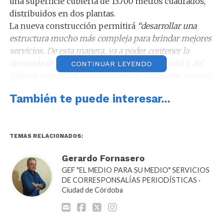
una superficie cubierta de 13.700 metros cuadrados,
distribuidos en dos plantas.
La nueva construcción permitirá
“desarrollar una
estructura mucho más compleja para brindar mejores
servicios. De esta manera, va a poder contener la
demanda de toda la región, no sólo de la Capital y del
CONTINUAR LEYENDO
interior provincial, sino también de provincias vecinas,
ya que va a ser una de las instituciones de mayor
También te puede interesar...
complejidad del interior del país”
, aseguró el titular de
la cartera sanitaria.
TEMAS RELACIONADOS:
Gerardo Fornasero
GEF "EL MEDIO PARA SU MEDIO" SERVICIOS
DE CORRESPONSALÍAS PERIODÍSTICAS ·
Ciudad de Córdoba