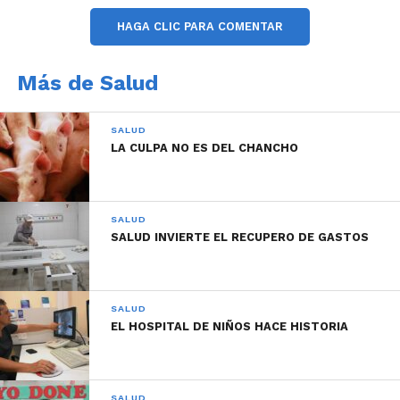
HAGA CLIC PARA COMENTAR
Más de Salud
SALUD
LA CULPA NO ES DEL CHANCHO
SALUD
SALUD INVIERTE EL RECUPERO DE GASTOS
SALUD
EL HOSPITAL DE NIÑOS HACE HISTORIA
Este nuevo centro de salud contará con diferentes
áreas, como el sector de emergencias con shock-
room; cinco quirófanos totalmente equipados para
SALUD