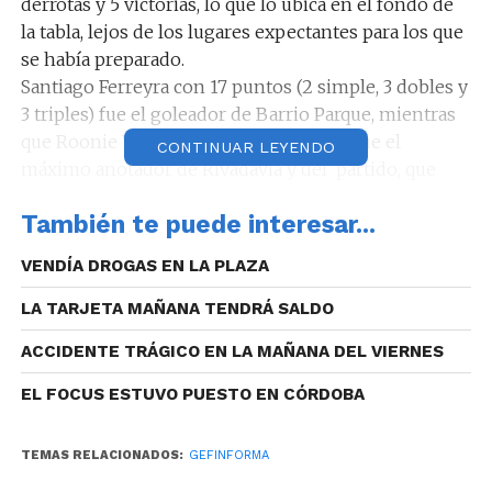
derrotas y 5 victorias, lo que lo ubica en el fondo de
la tabla, lejos de los lugares expectantes para los que
se había preparado.
Santiago Ferreyra con 17 puntos (2 simple, 3 dobles y
3 triples) fue el goleador de Barrio Parque, mientras
que Roonie White con 24 tantos (4/7/2) fue el
CONTINUAR LEYENDO
máximo anotador de Rivadavia y del partido, que
tuvo parciales 25/21; 44/42 (19/21); 63/60 (19/18) y el
También te puede interesar...
final 78/84 (15/24).
Ahora Parque viajará a Resistencia y Oberá, donde
VENDÍA DROGAS EN LA PLAZA
enfrentarán a Villa San Martín el jueves y a Oberá
Tenis Club el sábado.
LA TARJETA MAÑANA TENDRÁ SALDO
ACCIDENTE TRÁGICO EN LA MAÑANA DEL VIERNES
EL FOCUS ESTUVO PUESTO EN CÓRDOBA
TEMAS RELACIONADOS:
GEFINFORMA