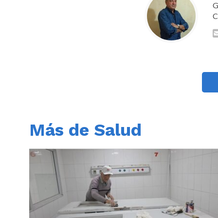
G
C
Más de Salud