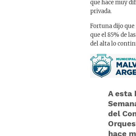
que hace muy dif
privada.
Fortuna dijo que 
que el 85% de la
del alta lo conti
A esta 
Semana
del Co
Orques
hace m