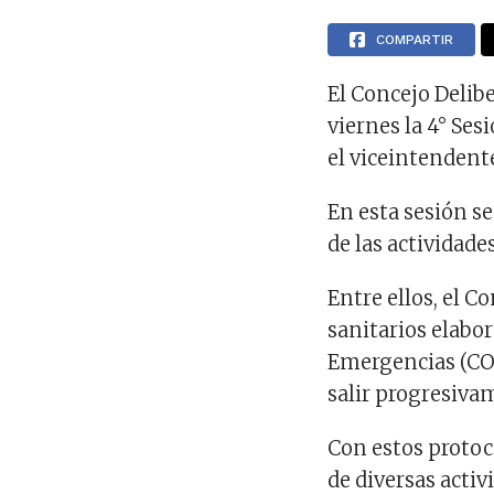
COMPARTIR
El Concejo Delibe
viernes la 4° Ses
el viceintendente
En esta sesión s
de las actividade
Entre ellos, el C
sanitarios elabo
Emergencias (COE
salir progresiva
Con estos protoco
de diversas activ