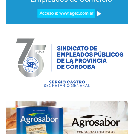
su recuperación. Por ese motivo, hay una diferencia
de dos casos entre el total publicado por Nación y el
publicado por Córdoba.
Los datos en cuanto al lugar de residencia de los
casos positivos en la provincia indica que 252 son de
Córdoba capital, mientras que el resto son 56 de
Saldán, 13 de Villa Allende, después hay en Río
Cuarto 11, Villa María 10, Los Cedros 9, Villa Parque
Santa Ana 8, Villa Carlos Paz 8, La Cumbre 7, Villa
Nueva 7, Alta Gracia 7, La Playosa 6, Mendiolaza 6,
Brinkmann 4, Icho Cruz 4, Cosquín 3, San Francisco 3,
Morteros 3, San Basilio 3, La Calera 3, Colonia Caroya
2, San Marcos Sierras 2, Bell Ville 2, Morrison 2,
Vicuña Mackena 2, Marull 2, San Marcos Sud 2, Corral
de Bustos 2, Colonia Italiana 2, Huinca Renancó 2,
Justiniano Posse 2, Villa General Belgrano 2, Arroyito
2, Villa Giardino 1, Río Ceballos 1, Tanti 1, Salsipuedes