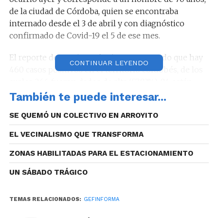
de la ciudad de Córdoba, quien se encontraba
internado desde el 3 de abril y con diagnóstico
confirmado de Covid-19 el 5 de ese mes.
El reporte de esta jornada sigue mostrando que hay
CONTINUAR LEYENDO
460 casos positivos en el territorio cordobés, de los
cuales 266 fueron dados de alta (57,83%), 84 están
cumpliendo con el aislamiento domiciliario (18,26%),
También te puede interesar...
33 en tratamiento ambulatorio en instituciones
SE QUEMÓ UN COLECTIVO EN ARROYITO
intermedias (7,17%), 46 están internados (10%) y 31
fallecidos (6,74).
EL VECINALISMO QUE TRANSFORMA
Esta cifra de personas contagiadas, representa
ZONAS HABILITADAS PARA EL ESTACIONAMIENTO
aproximadamente un 0,012% de la población total de
UN SÁBADO TRÁGICO
la provincia de Córdoba.
TEMAS RELACIONADOS:
GEFINFORMA