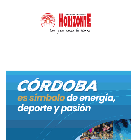
El Ministerio de Salud de la Provincia informó que,
desde el inicio de la pandemia hasta la fecha, se
realizaron en la provincia de Córdoba, 40.411 testeos
por PCR (hisopados). Esto resulta en una tasa
de 10.746 test cada 1 millón de habitantes. En el día
de hoy se efectuaron 1.036 estudios, de los cuales 751
son PCR y 285 test rápidos.
La cartera sanitaria recuerda también que continúa
en la fase de transmisión comunitaria en ciudad de
Córdoba.
Además informaron que se continúan realizando los
Operativos Identificar en la ciudad de Córdoba, con
el objetivo de desarrollar estrategias de búsqueda
activa de casos compatible a Covid-19.
En el día de hoy los operativos de ampliación
diagnóstica se llevaron a cabo en Villa Parque