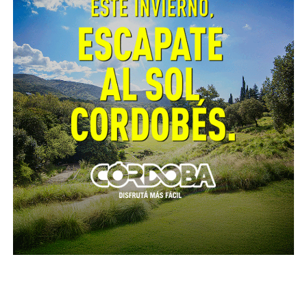
Fuente: GEF Informe.
Con esta cifra de contagiados la provincia de
Córdoba sigue siendo el cuarto distrito con mayor
número de casos positivos, detrás de Ciudad de
Buenos Aires, que es el lugar con más contagios del
país, con 8480 (274) infectados, Provincia de Buenos
Aires con 6144 (252) y la provincia del Chaco con 890
(3).