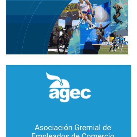
República, Villa Ávalos y Los Filtros. Durante esta
estrategia sanitaria se realizaron en total 372
estudios, de los cuales 87 corresponden a toma de
muestra con hisopados (PCR) a quienes tuvieron
contacto estrecho con casos positivos o presentaban
síntomas, y 285 test rápidos en el marco de un
muestreo poblacional en esas zonas. Las muestras
de los hisopados están siendo procesadas por el
Laboratorio Central de la Provincia.
También aclararon desde el Ministerio de Salud de
Córdoba, que la Nación en su total de casos de Covid-
19 para la provincia de Córdoba, contabiliza un caso
más, que se trata de una persona con domicilio legal
en Río Cuarto, pero es atendida y tiene residencia en
Ciudad Autónoma de Buenos Aires, pero no cuenta
tres casos de personas de otras provincias que
fueron diagnosticadas y asistidas en Córdoba hasta